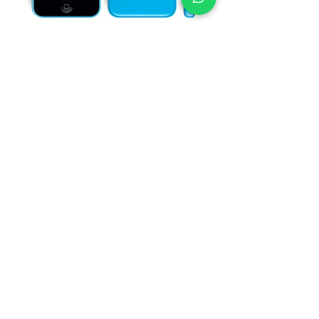
GARANTÍA ESCRITA
Todas nuestras reparaciones cuentan con
Garantía Escrita.
¡Cotizá ahora mismo la reparación de tu iPhone!
A continuación podés completar nuestro
formulario de cotización de reparaciones.
Recordá incluir la mayor cantidad de datos para
que podamos enviarte el presupuesto
correctamente.